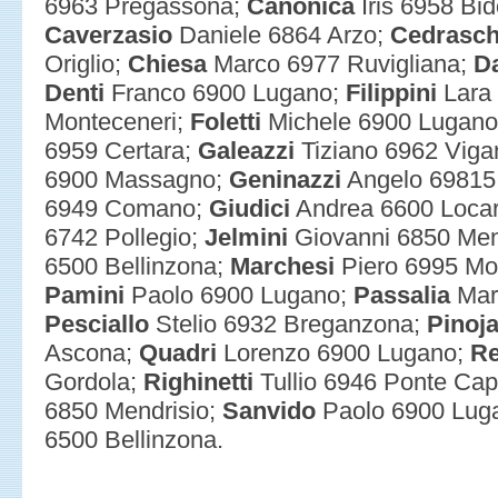
6963 Pregassona;
Canonica
Iris 6958 Bi
Caverzasio
Daniele 6864 Arzo;
Cedrasch
Origlio;
Chiesa
Marco 6977 Ruvigliana;
D
Denti
Franco 6900 Lugano;
Filippini
Lara 
Monteceneri;
Foletti
Michele 6900 Lugan
6959 Certara;
Galeazzi
Tiziano 6962 Viga
6900 Massagno;
Geninazzi
Angelo 69815
6949 Comano;
Giudici
Andrea 6600 Loca
6742 Pollegio;
Jelmini
Giovanni 6850 Men
6500 Bellinzona;
Marchesi
Piero 6995 Mol
Pamini
Paolo 6900 Lugano;
Passalia
Mar
Pesciallo
Stelio 6932 Breganzona;
Pinoj
Ascona;
Quadri
Lorenzo 6900 Lugano;
Re
Gordola;
Righinetti
Tullio 6946 Ponte Cap
6850 Mendrisio;
Sanvido
Paolo 6900 Lug
6500 Bellinzona.