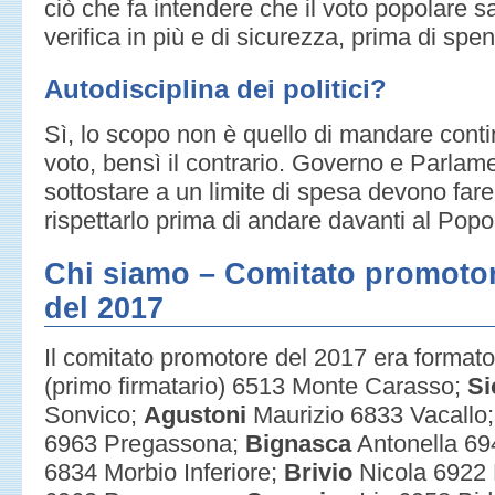
ciò che fa intendere che il voto popolare 
verifica in più e di sicurezza, prima di spend
Autodisciplina dei politici?
Sì, lo scopo non è quello di mandare conti
voto, bensì il contrario. Governo e Parl
sottostare a un limite di spesa devono fare 
rispettarlo prima di andare davanti al Popo
Chi siamo – Comitato promotore
del 2017
Il comitato promotore del 2017 era format
(primo firmatario) 6513 Monte Carasso;
Si
Sonvico;
Agustoni
Maurizio 6833 Vacallo
6963 Pregassona;
Bignasca
Antonella 69
6834 Morbio Inferiore;
Brivio
Nicola 6922