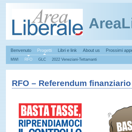
AreaL
Benvenuto
Progetti
Libri e link
About us
Prossimi app
MWI
RFO
GLC
2022 Veneziani-Tettamanti
RFO – Referendum finanziario 